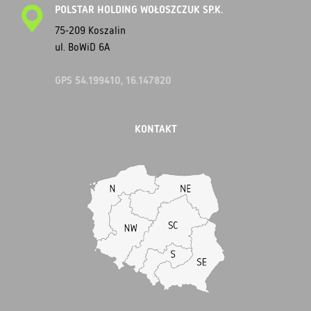
POLSTAR HOLDING WOŁOSZCZUK SP.K.
75-209 Koszalin
ul. BoWiD 6A
GPS 54.199410, 16.147820
KONTAKT