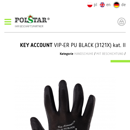
pl
en
de
IHR GESCHÄFTSPARTNER
KEY ACCOUNT
VIP-ER PU BLACK (3121X) kat. II
Kategorie
HANDSCHUHE
/
MIT BESCHICHTUNG
/