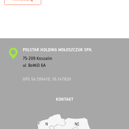
POLSTAR HOLDING WOŁOSZCZUK SP.K.
75-209 Koszalin
ul. BoWiD 6A
GPS 54.199410, 16.147820
KONTAKT