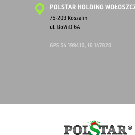
POLSTAR HOLDING WOŁOSZCZ
75-209 Koszalin
ul. BoWiD 6A
GPS 54.199410, 16.147820