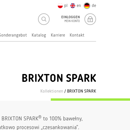
pl
en
de
EINLOGGEN
MEIN KONTO
Sonderangebot
Katalog
Karriere
Kontakt
BRIXTON SPARK
Kollektionen
/ BRIXTON SPARK
®
ki BRIXTON SPARK
to 100% bawełny,
tkowo procesowi „czesankowania”.