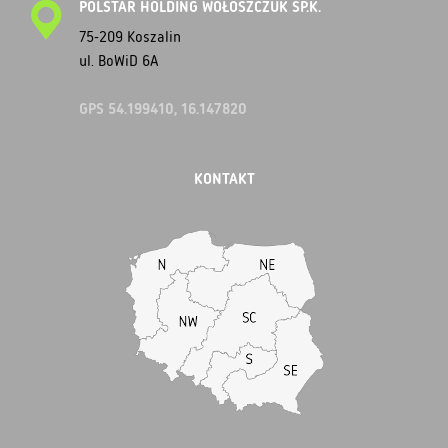
POLSTAR HOLDING WOŁOSZCZUK SP.K.
75-209 Koszalin
ul. BoWiD 6A
GPS 54.199410, 16.147820
KONTAKT