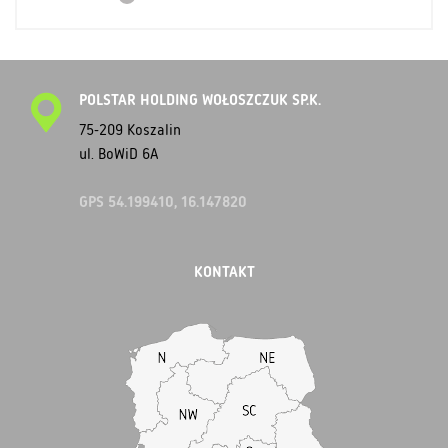
POLSTAR HOLDING WOŁOSZCZUK SP.K.
75-209 Koszalin
ul. BoWiD 6A
GPS 54.199410, 16.147820
KONTAKT