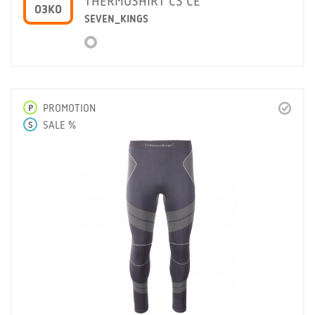
THERMOSHIRT CS CE
O3KO
SEVEN_KINGS
P
PROMOTION
S
SALE %