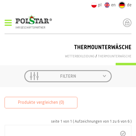
pl
en
de
IHR GESCHÄFTSPARTNER
THERMOUNTERWÄSCHE
WETTERBEKLEIDUNG
/
THERMOUNTERWÄSCHE
FILTERN
Produkte vergleichen (
0
)
seite
1
von
1
( Aufzeichnungen von
1
zu
6
von
6 )