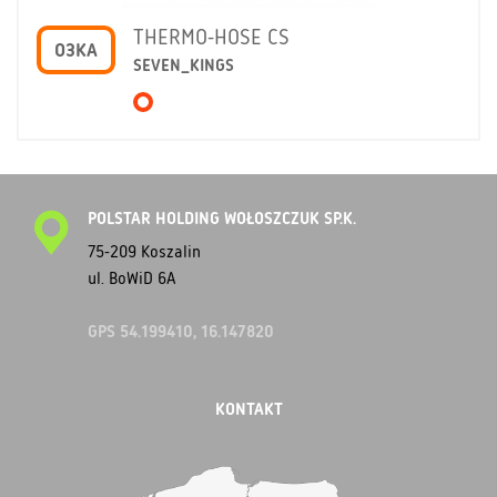
THERMO-HOSE CS
O3KA
SEVEN_KINGS
POLSTAR HOLDING WOŁOSZCZUK SP.K.
75-209 Koszalin
ul. BoWiD 6A
GPS 54.199410, 16.147820
KONTAKT