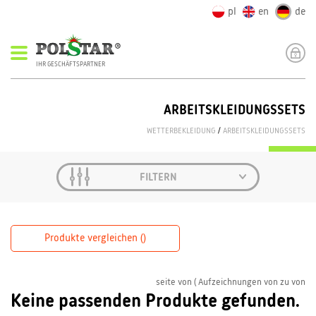
pl
en
de
IHR GESCHÄFTSPARTNER
ARBEITSKLEIDUNGSSETS
WETTERBEKLEIDUNG
/
ARBEITSKLEIDUNGSSETS
FILTERN
Produkte vergleichen (
)
seite
von
( Aufzeichnungen von
zu
von
Keine passenden Produkte gefunden.