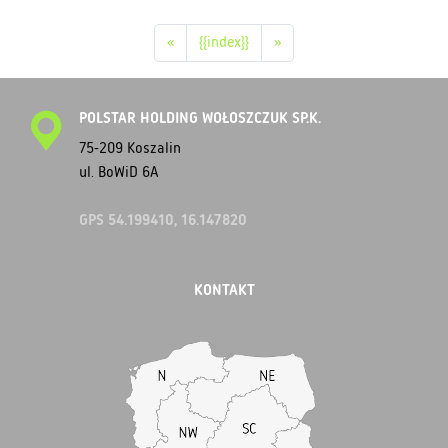
«
{{index}}
»
POLSTAR HOLDING WOŁOSZCZUK SP.K.
75-209 Koszalin
ul. BoWiD 6A
GPS 54.199410, 16.147820
KONTAKT