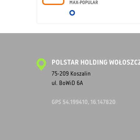
MAX-POPULAR
POLSTAR HOLDING WOŁOSZCZ
75-209 Koszalin
ul. BoWiD 6A
GPS 54.199410, 16.147820