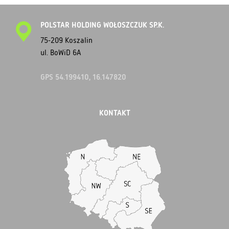
POLSTAR HOLDING WOŁOSZCZUK SP.K.
75-209 Koszalin
ul. BoWiD 6A
GPS 54.199410, 16.147820
KONTAKT