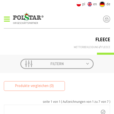
pl
en
de
IHR GESCHÄFTSPARTNER
FLEECE
WETTERBEKLEIDUNG
/
FLEECE
FILTERN
Produkte vergleichen (
0
)
seite
1
von
1
( Aufzeichnungen von
1
zu
7
von
7 )