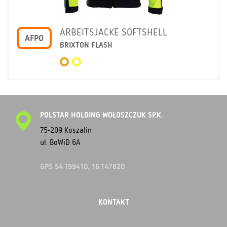
ARBEITSJACKE SOFTSHELL
AFPO
BRIXTON FLASH
POLSTAR HOLDING WOŁOSZCZUK SP.K.
75-209 Koszalin
ul. BoWiD 6A
GPS 54.199410, 16.147820
KONTAKT