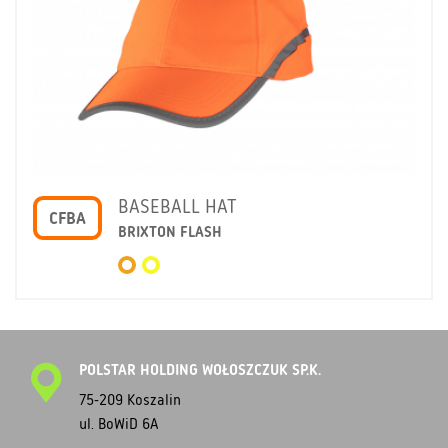
BASEBALL HAT
CFBA
BRIXTON FLASH
POLSTAR HOLDING WOŁOSZCZUK SP.K.
75-209 Koszalin
ul. BoWiD 6A