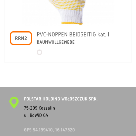
PVC-NOPPEN BEIDSEITIG kat. I
RRN2
BAUMWOLLGEWEBE
POLSTAR HOLDING WOŁOSZCZUK SP.K.
75-209 Koszalin
ul. BoWiD 6A
GPS 54.199410, 16.147820