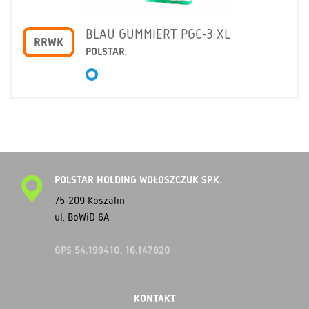
BLAU GUMMIERT PGC-3 XL
RRWK
POLSTAR.
POLSTAR HOLDING WOŁOSZCZUK SP.K.
75-209 Koszalin
ul. BoWiD 6A
GPS 54.199410, 16.147820
KONTAKT