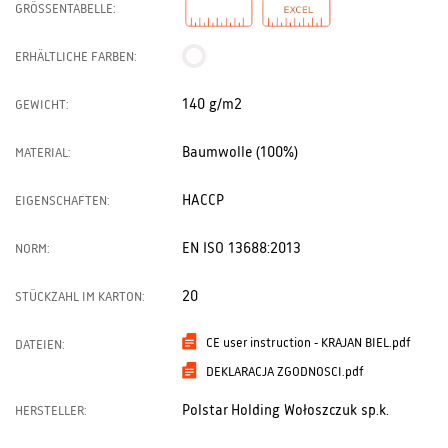
GRÖSSENTABELLE:
ERHÄLTLICHE FARBEN:
140 g/m2
GEWICHT:
Baumwolle (100%)
MATERIAL:
HACCP
EIGENSCHAFTEN:
EN ISO 13688:2013
NORM:
20
STÜCKZAHL IM KARTON:
CE user instruction - KRAJAN BIEL.pdf
DATEIEN:
DEKLARACJA ZGODNOSCI.pdf
Polstar Holding Wołoszczuk sp.k.
HERSTELLER: