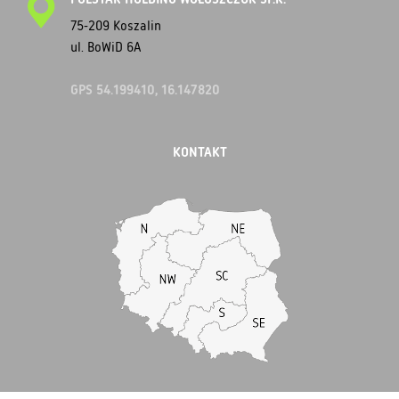
75-209 Koszalin
ul. BoWiD 6A
GPS 54.199410, 16.147820
KONTAKT