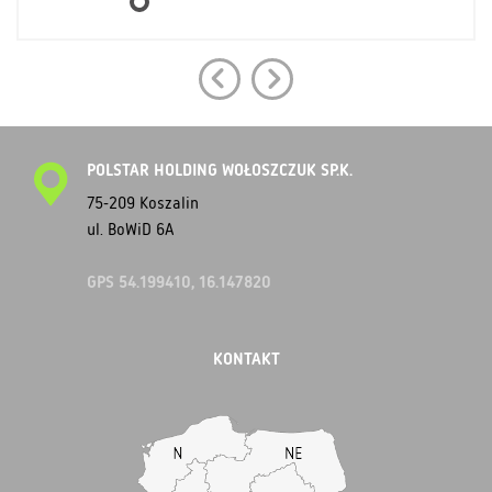
POLSTAR HOLDING WOŁOSZCZUK SP.K.
75-209 Koszalin
ul. BoWiD 6A
GPS 54.199410, 16.147820
KONTAKT