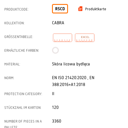
RSCD
Produktkarte
PRODUKTCODE:
CABRA
KOLLEKTION:
GRÖSSENTABELLE:
ERHÄLTLICHE FARBEN:
Skóra licowa bydlęca
MATERIAL:
EN ISO 21420:2020 , EN
NORM:
388:2016+A1:2018
II
PROTECTION CATEGORY:
120
STÜCKZAHL IM KARTON:
3360
NUMBER OF PIECES IN A
PALLETE: