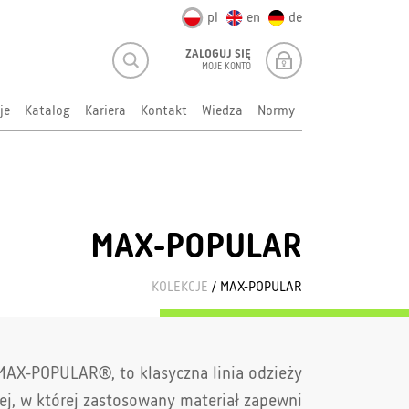
pl
en
de
ZALOGUJ SIĘ
MOJE KONTO
je
Katalog
Kariera
Kontakt
Wiedza
Normy
MAX-POPULAR
KOLEKCJE
/ MAX-POPULAR
MAX-POPULAR®, to klasyczna linia odzieży
ej, w której zastosowany materiał zapewni