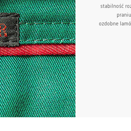
stabilność r
prani
ozdobne lamó