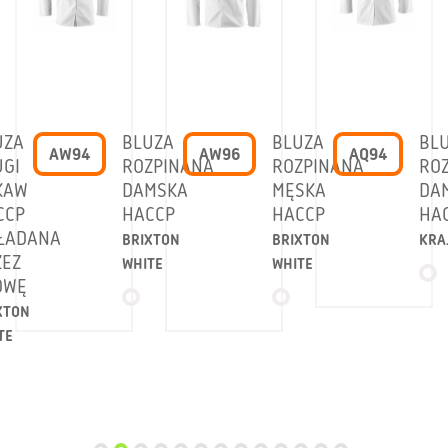
UZA
BLUZA
BLUZA
BL
AW94
AW96
AQ94
UGI
ROZPINANA
ROZPINANA
RO
KAW
DAMSKA
MĘSKA
DA
CCP
HACCP
HACCP
HA
ŁADANA
BRIXTON
BRIXTON
KRA
ZEZ
WHITE
WHITE
OWĘ
XTON
TE