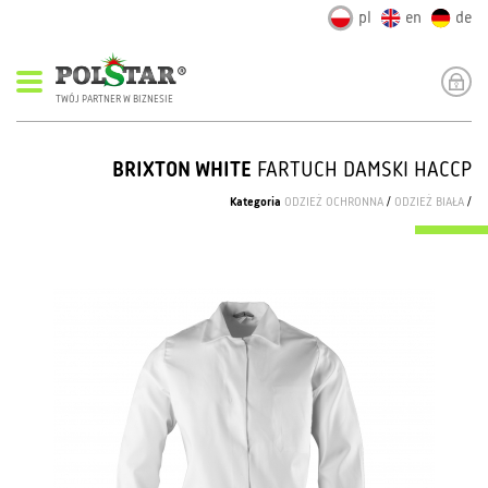
pl
en
de
TWÓJ PARTNER W BIZNESIE
BRIXTON WHITE
FARTUCH DAMSKI HACCP
Kategoria
ODZIEŻ OCHRONNA
/
ODZIEŻ BIAŁA
/