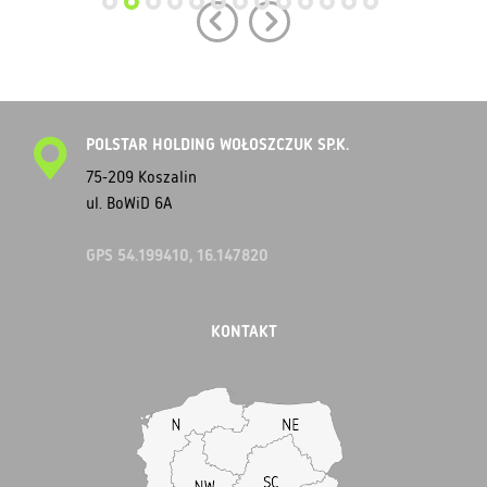
POLSTAR HOLDING WOŁOSZCZUK SP.K.
75-209 Koszalin
ul. BoWiD 6A
GPS 54.199410, 16.147820
KONTAKT