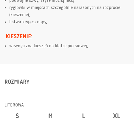
podwójne szwy, szyte mocną nicią,
ryglówki w miejscach szczególnie narażonych na rozprucie
(kieszenie),
listwa kryjąca napy,
.KIESZENIE:
wewnętrzna kieszeń na klatce piersiowej,
ROZMIARY
LITEROWA
S
M
L
XL