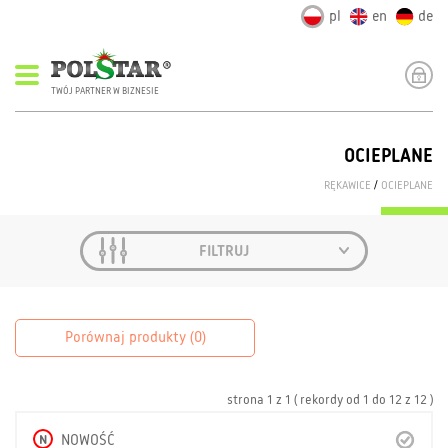
pl
en
de
TWÓJ PARTNER W BIZNESIE
OCIEPLANE
RĘKAWICE
/
OCIEPLANE
FILTRUJ
Porównaj produkty (
0
)
strona
1
z
1
( rekordy od
1
do
12
z
12 )
N
NOWOŚĆ