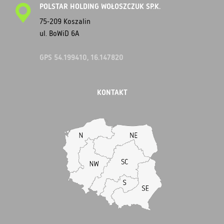
POLSTAR HOLDING WOŁOSZCZUK SP.K.
75-209 Koszalin
ul. BoWiD 6A
GPS 54.199410, 16.147820
KONTAKT