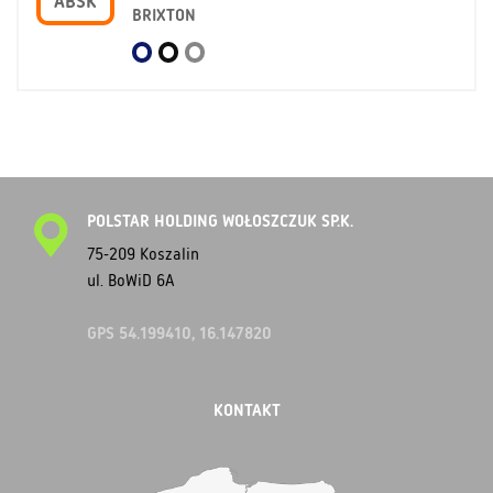
ABSK
BRIXTON
POLSTAR HOLDING WOŁOSZCZUK SP.K.
75-209 Koszalin
ul. BoWiD 6A
GPS 54.199410, 16.147820
KONTAKT