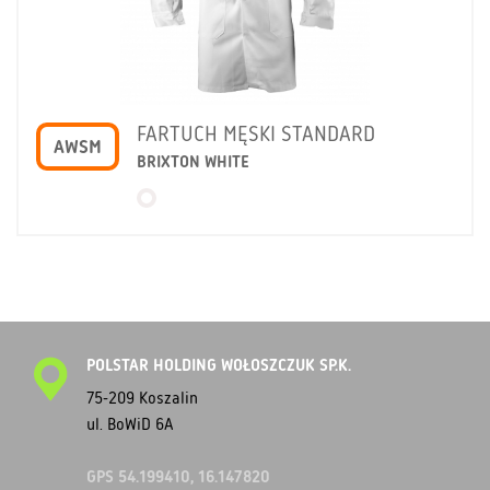
FARTUCH MĘSKI STANDARD
AWSM
BRIXTON WHITE
POLSTAR HOLDING WOŁOSZCZUK SP.K.
75-209 Koszalin
ul. BoWiD 6A
GPS 54.199410, 16.147820