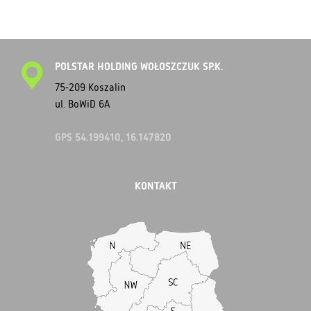
POLSTAR HOLDING WOŁOSZCZUK SP.K.
75-209 Koszalin
ul. BoWiD 6A
GPS 54.199410, 16.147820
KONTAKT