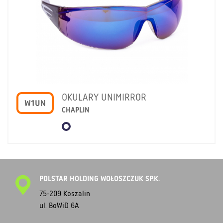
OKULARY UNIMIRROR
W1UN
CHAPLIN
POLSTAR HOLDING WOŁOSZCZUK SP.K.
75-209 Koszalin
ul. BoWiD 6A