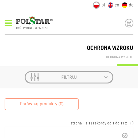
pl
en
de
TWÓJ PARTNER W BIZNESIE
OCHRONA WZROKU
OCHRONA WZROKU
FILTRUJ
Porównaj produkty (
0
)
strona
1
z
1
( rekordy od
1
do
11
z
11 )